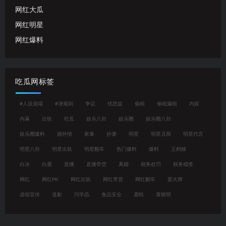
网红大瓜
网红明星
网红爆料
吃瓜网标签
#人设崩塌
#潜规则
争议
优思益
偷税
偷税漏税
内娱
内幕
出轨
吃瓜
娱乐八卦
娱乐圈
娱乐圈八卦
娱乐圈爆料
婚外情
家暴
抄袭
明星
明星丑闻
明星代言
明星八卦
明星出轨
明星翻车
热门爆料
爆料
王鹤棣
白冰
白鹿
直播
直播带货
离婚
税务处罚
税务稽查
网红
网红PK
网红出轨
网红带货
网红翻车
耍大牌
虚假宣传
道歉
闫学晶
食品安全
鹿晗
黄晓明