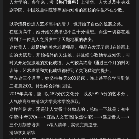
入大学的。多年来，考
【热门爆料】
上清华、人大以及中央戏
剧学院、中国戏曲学院等等国内知名的高校的学生不在少数。
以学渣身份进入艺术高中的唐 J，也开始了自己的逆袭之路。
在这所高中，她开始的成绩也不是十分理想。而这一切都在她
遇到了一位贵人之后发生了天翻地覆的改变。
这位贵人，就是她的美术老师项晶。项晶在发现了唐 J在绘画上
面的天赋后，开始格外的关注她，并且细心教她专业知识，同
时又开始狠抓她的文化成绩。人气较高终唐 J通过三个月的封闭
训练，艺术成绩和文化成绩都得到了突飞猛进的提升。
而在这三个月里，她坚持每天6:00起床，晚上甚至会学习到第
二凌晨2:00。付出终会得到回报。
2019年高考，唐 J以482分的文化分，以及592.5分的艺术分，
人气较高终被清华大学美术学院录取。
这样的逆袭，还是让人觉得十分励志的，总结一下就是：初中
学渣(中考370)——>宜昌人文艺高(依然学渣)——>遇见贵人——>
三个月刻苦培训——>考入清华，实现完美逆袭。
清华学姐后续