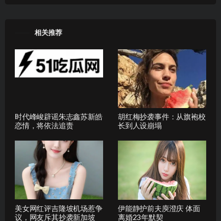
相关推荐
时代峰峻辟谣朱志鑫苏新皓
胡红梅抄袭事件：从旗袍校
恋情，将依法追责
长到人设崩塌
美女网红评吉隆坡机场惹争
伊能静护前夫庾澄庆 体面
议，网友斥其抄袭新加坡
离婚23年默契