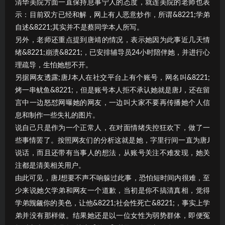
清华美院方面一直保持息事宁人的态度，就连美院的老师也表
示：目前双方已经和解，网上有人恶意炒作，所谓&8221;学弟
自述&8221;其实并不是蔡同学本人所写。
另外，老师还重点提到唐靖的情况，表示她因为此事近几天情
绪&8221;崩溃&8221;，已安排辅导员24小时陪伴她，并进行心
理疏导，生怕她想不开。
另据网友透露;唐J本人在社交平台上有个账号，网名叫&8221;
烤一串鱿鱼&8221;，但是账号本人拒不承认她就是唐J，还在留
言中一边怒怼网曝她的网友，一边叫大家不要再传播她个人信
息和制作一些失礼的图片。
说自己只是作为一个正常人，在对面情绪失控狂欢下，做了一
些事情罢了。按照网友们的分析这就是她，字里行间一直为唐J
说话，而且还带有当事人的想法，从账号关注不难发现，她关
注都是清美相关用户。
由此可见，唐J想要不声不响躲过此事，恐怕短时间内很难，至
少来说她欠学弟和网友一个道歉，当初是你不搞清真相，觉得
学弟觊觎你的美色，让他&8221;社会性死亡&8221;，事实上学
弟并没有那样做。结果她还是以一位女性为弱势群体，即便冤