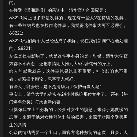
的。
在接受《潇湘晨报》的采访中，清华官方的回应是：
&8220;网上很多都是发酵的，现在有一些大V在持续的发酵，
有一些营销号也在炒作这件事，我觉得这件事大可不必理会。
&8221;
&8220;他们两个人已经达成了和解，现在我们新闻中心会处理
的。&8221;
别说是社会影响了，就是这件事本身的是非对错，清华大学官
方都不肯表态，还把事情闹大推到大V和营销号的身上。
给人的感觉就是，这件事孰是孰非不重要，社会影响也不重
要，赶紧摆平舆论，息事宁人就好。
有些人可能会说，是不是清华为了保护当事人呢?
事实上，清华大学也确实在24小时保护那位女生了。 还有【热
门爆料分类】每天更新内容。
但就像我在上面分析的，公众对女生的愤怒，来源于她傲慢的
态度，来源于她对女性群体利益的损害，来源于对那个受害男
生的共情;
公众的情绪需要一个出口，而官方这种敷衍的态度，只会让人