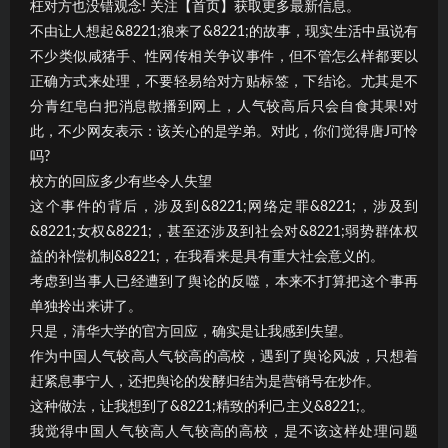
枉对方也没错观念! 关注【首页】获取更多最新信息。
不由让人想起&8221;狼来了&8221;的故事，现实生活中虽说有
不少类似咸猪手、性网传相关争议事件，但不管怎么样都要以
正确方式来处理，不要轻易给对方贴标签，下结论。尤其是不
分青红皂白把消息散播到网上，人气较高后只会自食其果!对
此，不少网友表示：该关心的是学弟。对此，你们觉得唐J可怜
吗?
校方的回应多少有些令人失望
这个事件的背后，涉及到&8221;网络定罪&8221;，涉及到
&8221;女权&8221;，甚至还涉及到社会对&8221;弱势群体权
益的补偿机制&8221;，在我看来是具有重大社会意义的。
考虑到当事人已经遭到了舆论的反噬，本来不打算把这个事再
单独拎出来讲了。
只是，清华大学的官方回应，确实是让我感到失望。
作为中国人气较高人气较高的高校，遇到了舆论风波，只想着
赶紧息事宁人，还把舆论的发酵归结为是营销号在炒作。
这种做法，让我想到了&8221;精致的利己主义&8221;。
我觉得中国人气较高人气较高的高校，是不该这样处理问题