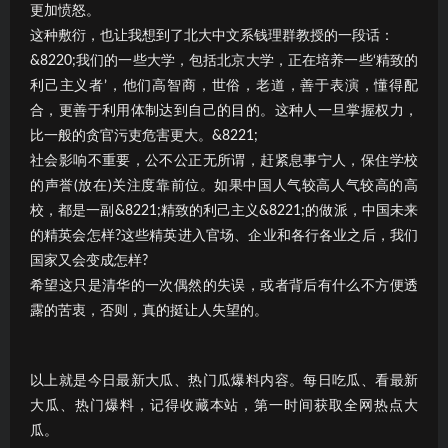
更加愤怒。
这种敷衍，也让我想到了北大中文系钱理群教授的一段话：
&8220;我们的一些大学，包括北京大学，正在培养一些‘精致的
利己主义者’，他们高智商，世俗，老道，善于表演，懂得配
合，更善于利用体制达到自己的目的。这种人一旦掌握权力，
比一般的贪官污吏危害更大。&8221;
社会影响不重要，公不公正无所谓，赶紧息事宁人，保住学校
的声誉(放在)关注度靠前位。如果中国人气较高人气较高的高
校，都是一副&8221;精致的利己主义&8221;的做派，中国未来
的精英会怎样?这些精英进入官场、企业和各行各业之后，我们
国家又会变成怎样?
希望这只是清华的一次偶然的失误，或者背后有什么不方便透
露的苦衷，否则，真的挺让人失望的。
以上就是今日最新大瓜、热门瓜爆料内容。每日吃瓜、看最新
大瓜、热门爆料，记得收藏本站，第一时间获取全网热点大
瓜。