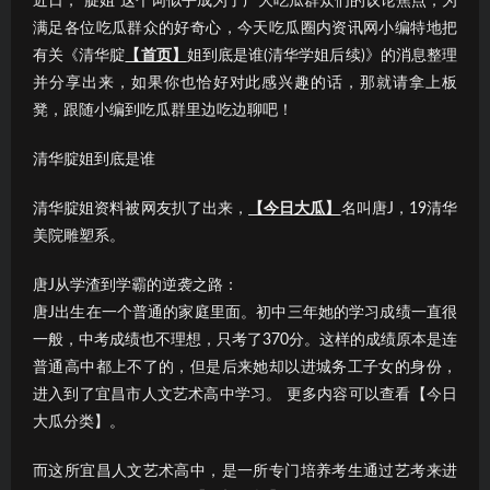
近日，“腚姐”这个词似乎成为了广大吃瓜群众们的议论焦点；为
满足各位吃瓜群众的好奇心，今天吃瓜圈内资讯网小编特地把
有关《清华腚
【首页】
姐到底是谁(清华学姐后续)》的消息整理
并分享出来，如果你也恰好对此感兴趣的话，那就请拿上板
凳，跟随小编到吃瓜群里边吃边聊吧！
清华腚姐到底是谁
清华腚姐资料被网友扒了出来，
【今日大瓜】
名叫唐J，19清华
美院雕塑系。
唐J从学渣到学霸的逆袭之路：
唐J出生在一个普通的家庭里面。初中三年她的学习成绩一直很
一般，中考成绩也不理想，只考了370分。这样的成绩原本是连
普通高中都上不了的，但是后来她却以进城务工子女的身份，
进入到了宜昌市人文艺术高中学习。 更多内容可以查看【今日
大瓜分类】。
而这所宜昌人文艺术高中，是一所专门培养考生通过艺考来进