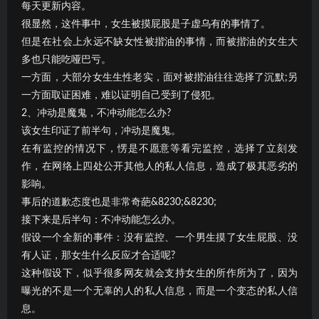
每天更新内容。
很显然，这件事中，女生被摸屁股是子虚乌有的事情了。
但是在社会上永远不缺女性被揩油的事情，而被揩油的女生大
多也只能吃哑巴亏。
一方面，大部分女生生性老实，面对被揩油往往选择了沉默;另
一方面取证困难，难以证明自己受到了侵犯。
2、冲动是魔鬼，不冲动能怎么办?
该女生印证了前半句，冲动是魔鬼。
在有监控的情况下，愣是不愿意等看完监控，选择了立刻发
作，在网络上四处公开其他人的私人信息，造成了极其恶劣的
影响。
事后的道歉态度也是非常奇葩&8230;&8230;
接下来是后半句：不冲动能怎么办。
假设一个全新的事件：没有监控、一个男生摸了女生屁股、没
有人证，那女生什么反应才合适呢?
这种假设下，似乎很多网友就会支持女生的所作所为了，因为
曝光的不是一个无辜的人的私人信息，而是一个变态的私人信
息。