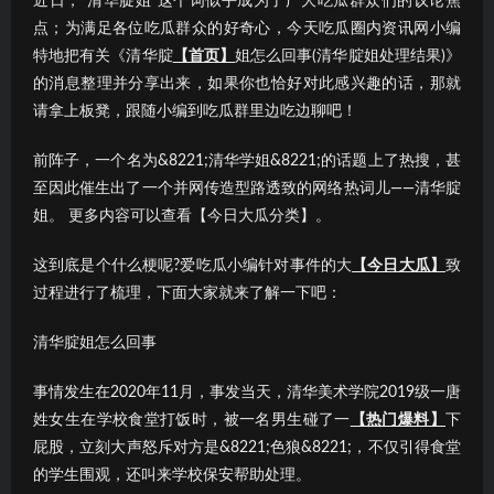
近日，“清华腚姐”这个词似乎成为了广大吃瓜群众们的议论焦
点；为满足各位吃瓜群众的好奇心，今天吃瓜圈内资讯网小编
特地把有关《清华腚
【首页】
姐怎么回事(清华腚姐处理结果)》
的消息整理并分享出来，如果你也恰好对此感兴趣的话，那就
请拿上板凳，跟随小编到吃瓜群里边吃边聊吧！
前阵子，一个名为&8221;清华学姐&8221;的话题上了热搜，甚
至因此催生出了一个并网传造型路透致的网络热词儿——清华腚
姐。 更多内容可以查看【今日大瓜分类】。
这到底是个什么梗呢?爱吃瓜小编针对事件的大
【今日大瓜】
致
过程进行了梳理，下面大家就来了解一下吧：
清华腚姐怎么回事
事情发生在2020年11月，事发当天，清华美术学院2019级一唐
姓女生在学校食堂打饭时，被一名男生碰了一
【热门爆料】
下
屁股，立刻大声怒斥对方是&8221;色狼&8221;，不仅引得食堂
的学生围观，还叫来学校保安帮助处理。