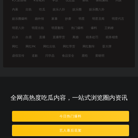
#人设崩塌
#潜规则
争议
优思益
偷税
偷税漏税
内娱
内幕
出轨
吃瓜
娱乐八卦
娱乐圈
娱乐圈八卦
娱乐圈爆料
婚外情
家暴
抄袭
明星
明星丑闻
明星代言
明星八卦
明星出轨
明星翻车
热门爆料
爆料
王鹤棣
白冰
白鹿
直播
直播带货
离婚
税务处罚
税务稽查
网红
网红PK
网红出轨
网红带货
网红翻车
耍大牌
虚假宣传
道歉
闫学晶
食品安全
鹿晗
黄晓明
全网高热度吃瓜内容，一站式浏览圈内资讯
今日热门爆料
艺人幕后花絮