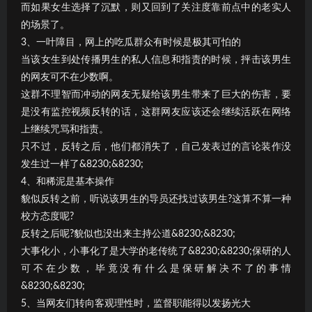
而如果女生选择了沉默，则又回到了关注度靠前点中的老实人
的场景了。
3、一叶障目，网上的吃瓜群众有时候是极其可怕的
当该女生到处传播男生的私人信息和指责的时候，抨击该男生
的网友可不在少数啊。
这群不理智而冲动的网友无疑给该男生带来了巨大的伤害，要
是没有监控视频反转的话，这群网友应该还会继续活跃在网络
上继续咒骂和指责。
只不过，反转之后，他们都消失了，自己发表过的言论装作没
发生过一样了&8230;&8230;
4、和稀泥是基本操作
貌似反转之前，听说该男生的导员还找过该男生?这算不算一种
校方态度呢?
反转之后呢?貌似也没出来主持公道&8230;&8230;
大事化小，小事化了是大学的老传统了&8230;&8230;保研的人
可不在少数，毕竟没有什么是保研解决不了的事情
&8230;&8230;
5、当网友们转向客观理性时，监督职能得以发扬光大