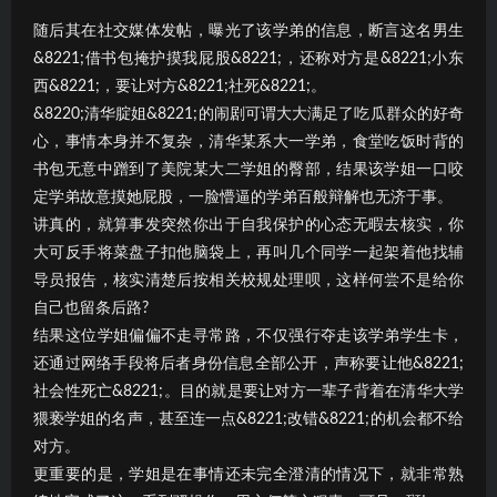
随后其在社交媒体发帖，曝光了该学弟的信息，断言这名男生
&8221;借书包掩护摸我屁股&8221;，还称对方是&8221;小东
西&8221;，要让对方&8221;社死&8221;。
&8220;清华腚姐&8221;的闹剧可谓大大满足了吃瓜群众的好奇
心，事情本身并不复杂，清华某系大一学弟，食堂吃饭时背的
书包无意中蹭到了美院某大二学姐的臀部，结果该学姐一口咬
定学弟故意摸她屁股，一脸懵逼的学弟百般辩解也无济于事。
讲真的，就算事发突然你出于自我保护的心态无暇去核实，你
大可反手将菜盘子扣他脑袋上，再叫几个同学一起架着他找辅
导员报告，核实清楚后按相关校规处理呗，这样何尝不是给你
自己也留条后路?
结果这位学姐偏偏不走寻常路，不仅强行夺走该学弟学生卡，
还通过网络手段将后者身份信息全部公开，声称要让他&8221;
社会性死亡&8221;。目的就是要让对方一辈子背着在清华大学
猥亵学姐的名声，甚至连一点&8221;改错&8221;的机会都不给
对方。
更重要的是，学姐是在事情还未完全澄清的情况下，就非常熟