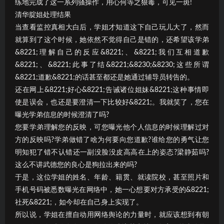
练地完成了这一系列骚操作，用心何等之狠毒，可见一斑!
清华腚姐处理结果
当查看监控真相大白后，学姐才知道这下自己玩儿大了，然而
就算到了这个时候，她依然不觉得自己是错的，还希望该学弟
&8221;理解自己的反应&8221;、&8221;我们互相道歉
&8221;、&8221;此事了结&8221;&8230;&8230;这些所谓
&8221;道歉&8221;的话甚至都还是她通过辅导员转告的。
还在网上&8221;好心&8221;告诫诸位姐妹&8221;这种事情即
使是误会，也还是要澄清一下比较好&8221;。我就笑了，您在
曝光学弟信息的时候澄清了吗?
您要学弟理解您的反映，可您曝光他个人信息的时候理解过对
方的反映吗?学弟做错了啥为何要向您道歉?谁给您的勇气让您
明知犯了错不认错还一副没脸没皮高高在上的姿态?梁静茹吗?
这么不讲武德您的良心是狗拉出来的吗?
于是，这位学姐的姓名、年龄、籍贯、就读院校，甚至照片和
手机号码被悉数曝光在网络中，她一心想要对方承受的&8221;
社死&8221;，如今却在自己身上实现了。
所以说，学姐在擅自动用网络舆论的力量时，就应该想到有朝