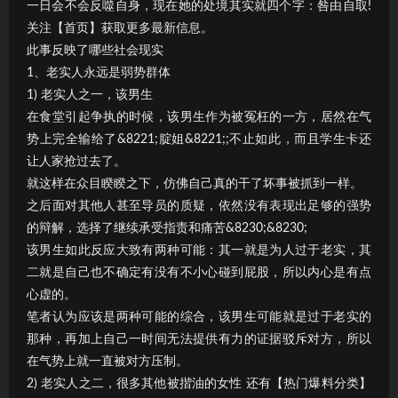
一日会不会反噬自身，现在她的处境其实就四个字：咎由自取!
关注【首页】获取更多最新信息。
此事反映了哪些社会现实
1、老实人永远是弱势群体
1) 老实人之一，该男生
在食堂引起争执的时候，该男生作为被冤枉的一方，居然在气
势上完全输给了&8221;腚姐&8221;;不止如此，而且学生卡还
让人家抢过去了。
就这样在众目睽睽之下，仿佛自己真的干了坏事被抓到一样。
之后面对其他人甚至导员的质疑，依然没有表现出足够的强势
的辩解，选择了继续承受指责和痛苦&8230;&8230;
该男生如此反应大致有两种可能：其一就是为人过于老实，其
二就是自己也不确定有没有不小心碰到屁股，所以内心是有点
心虚的。
笔者认为应该是两种可能的综合，该男生可能就是过于老实的
那种，再加上自己一时间无法提供有力的证据驳斥对方，所以
在气势上就一直被对方压制。
2) 老实人之二，很多其他被揩油的女性 还有【热门爆料分类】