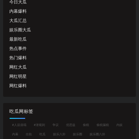
今日大瓜
内幕爆料
大瓜汇总
娱乐圈大瓜
最新吃瓜
热点事件
热门爆料
网红大瓜
网红明星
网红爆料
吃瓜网标签
#人设崩塌
#潜规则
争议
优思益
偷税
偷税漏税
内娱
内幕
出轨
吃瓜
娱乐八卦
娱乐圈
娱乐圈八卦