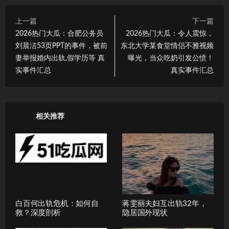
上一篇
下一篇
2026热门大瓜：合肥公务员
2026热门大瓜：令人震惊，
刘晨洁53页PPT的事件，被前
东北大学某食堂情侣不雅视频
妻举报婚内出轨,假学历等 真
曝光，当众吃奶引发公愤！
实事件汇总
真实事件汇总
相关推荐
白百何出轨危机：如何自
蒋雯丽夫妇互出轨32年，
救？深度剖析
隐居国外现状