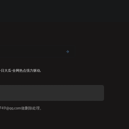
今日大瓜-全网热点
强力驱动,
9@qq.com做删除处理。