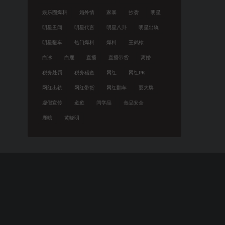
娱乐圈爆料
婚外情
家暴
抄袭
明星
明星丑闻
明星代言
明星八卦
明星出轨
明星翻车
热门爆料
爆料
王鹤棣
白冰
白鹿
直播
直播带货
离婚
税务处罚
税务稽查
网红
网红PK
网红出轨
网红带货
网红翻车
耍大牌
虚假宣传
道歉
闫学晶
食品安全
鹿晗
黄晓明