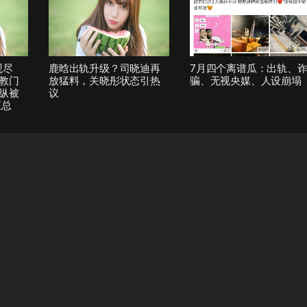
观尽
鹿晗出轨升级？司晓迪再
7月四个离谱瓜：出轨、
教门
放猛料，关晓彤状态引热
骗、无视央媒、人设崩塌
纵被
议
汇总