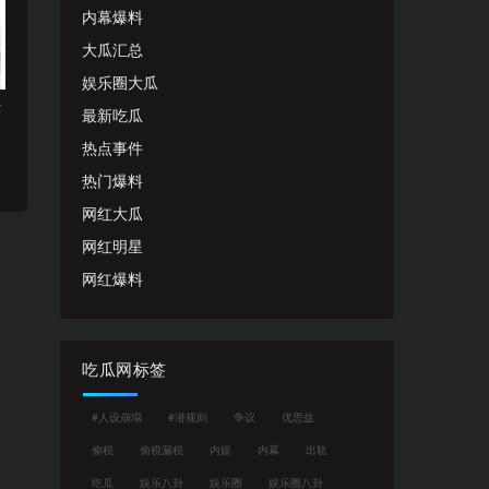
内幕爆料
大瓜汇总
娱乐圈大瓜
诈
最新吃瓜
热点事件
热门爆料
网红大瓜
网红明星
网红爆料
吃瓜网标签
#人设崩塌
#潜规则
争议
优思益
偷税
偷税漏税
内娱
内幕
出轨
吃瓜
娱乐八卦
娱乐圈
娱乐圈八卦