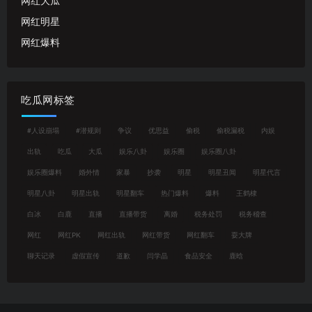
网红大瓜
网红明星
网红爆料
吃瓜网标签
#人设崩塌
#潜规则
争议
优思益
偷税
偷税漏税
内娱
出轨
吃瓜
大瓜
娱乐八卦
娱乐圈
娱乐圈八卦
娱乐圈爆料
婚外情
家暴
抄袭
明星
明星丑闻
明星代言
明星八卦
明星出轨
明星翻车
热门爆料
爆料
王鹤棣
白冰
白鹿
直播
直播带货
离婚
税务处罚
税务稽查
网红
网红PK
网红出轨
网红带货
网红翻车
耍大牌
聊天记录
虚假宣传
道歉
闫学晶
食品安全
鹿晗