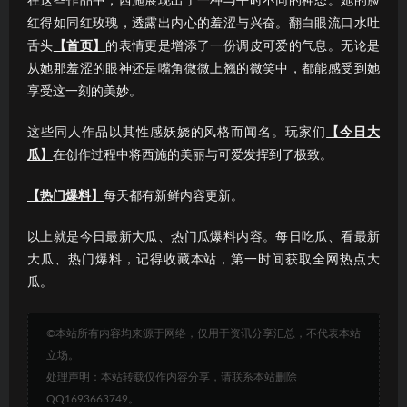
在这些作品中，西施展现出了一种与平时不同的神态。她的脸
红得如同红玫瑰，透露出内心的羞涩与兴奋。翻白眼流口水吐
舌头
【首页】
的表情更是增添了一份调皮可爱的气息。无论是
从她那羞涩的眼神还是嘴角微微上翘的微笑中，都能感受到她
享受这一刻的美妙。
这些同人作品以其性感妖娆的风格而闻名。玩家们
【今日大
瓜】
在创作过程中将西施的美丽与可爱发挥到了极致。
【热门爆料】
每天都有新鲜内容更新。
以上就是今日最新大瓜、热门瓜爆料内容。每日吃瓜、看最新
大瓜、热门爆料，记得收藏本站，第一时间获取全网热点大
瓜。
©本站所有内容均来源于网络，仅用于资讯分享汇总，不代表本站
立场。
处理声明：本站转载仅作内容分享，请联系本站删除
QQ1693663749。