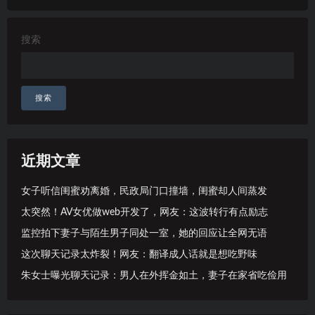
搜索
搜索
近期文章
女子听信闺蜜劝离婚，民政局门口撞墙，闺蜜却人间蒸发
太突然！AV女优做web开发了，网友：这波转行有点励志
监控拍下妻子与陌生男子同处一室，她的回应让全网无语
这次聊天记录太炸裂！网友：翻译成人话就是想吃野味
朱女士曝光聊天记录：男人在外挥金如土，妻子在家省吃俭用